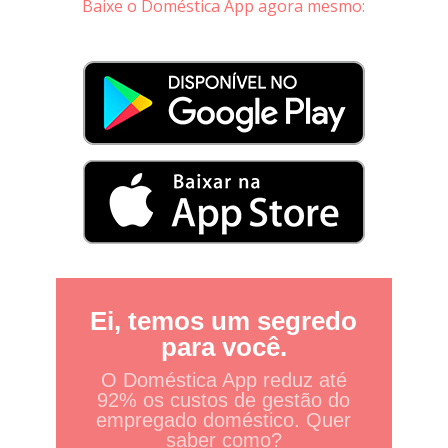
Baixe o Doméstica App agora mesmo:
Ei, temos um segredo
para você.
O Doméstica App reduz até
92% os custos de gestão do
empregado doméstico. Quer
saber como?