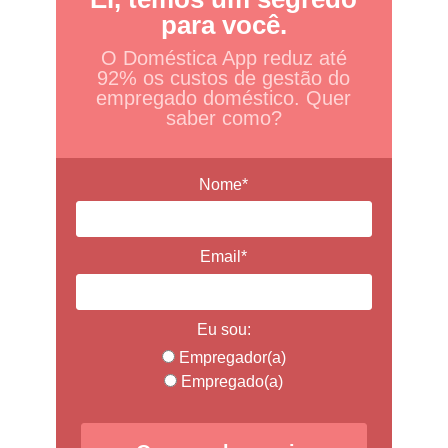
para você.
O Doméstica App reduz até
92% os custos de gestão do
empregado doméstico. Quer
saber como?
Nome*
Email*
Eu sou:
Empregador(a)
Empregado(a)