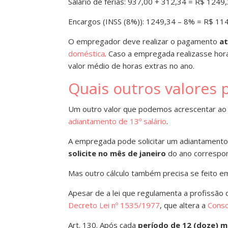
Salário de férias: 937,00 + 312,34 = R$ 1249
Encargos (INSS (8%)): 1249,34 – 8% = R$ 11
O empregador deve realizar o pagamento
at
doméstica
. Caso a empregada realizasse hor
valor médio de horas extras no ano.
Quais outros valores
Um outro valor que podemos acrescentar ao 
adiantamento de 13º salário
.
A empregada pode solicitar um adiantamento
solicite no mês de janeiro
do ano correspo
Mas outro cálculo também precisa se feito em 
Apesar de a lei que regulamenta a profissão
Decreto Lei nº 1535/1977
, que altera a
Conso
Art. 130. Após cada
período de 12 (doze) m