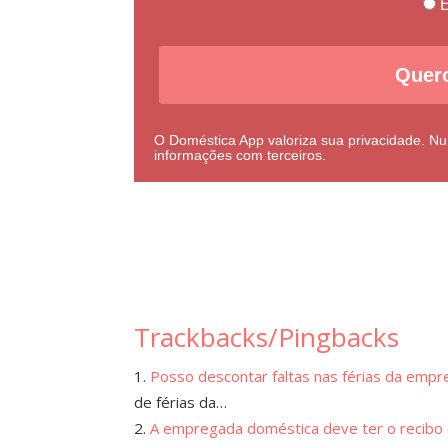
E
Quero
O Doméstica App valoriza sua privacidade. 
informações com terceiros.
Trackbacks/Pingbacks
Posso descontar faltas nas férias da emp
de férias da…
A empregada doméstica deve ter o recibo 