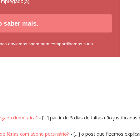
mpregado(a)
 saber mais.
Nunca enviamos spam nem compartilhamos suas
regada doméstica?
- […] partir de 5 dias de faltas não justificad
de férias com abono pecuniário?
- […] o post que fizemos explic