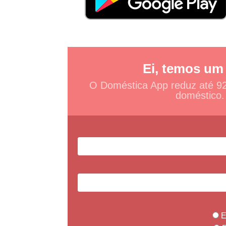
Ei, temos um
O Doméstica App reduz até 9
doméstico.
E