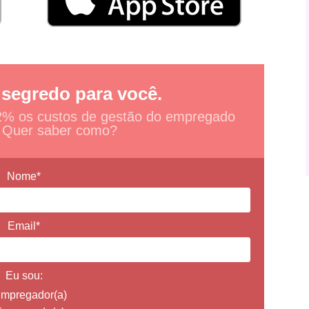
 segredo para você.
2% os custos de gestão do empregado
 Quer saber como?
Nome*
Email*
Eu sou:
mpregador(a)